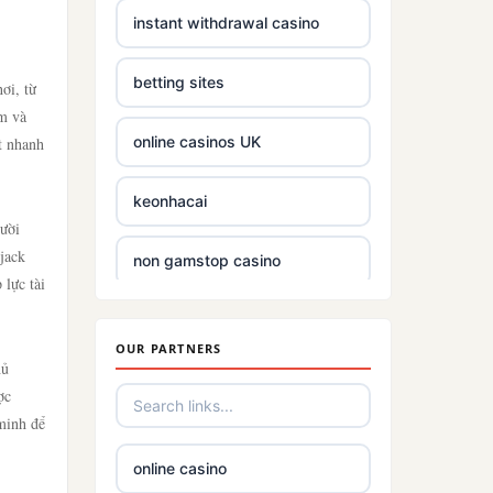
Crypto
instant withdrawal casino
bästa online casino
betting sites
ơi, từ
ểm và
casino utan svensk
online casinos UK
t nhanh
licens
keonhacai
casino utan spelpaus
gười
kjack
non gamstop casino
utländska casino
 lực tài
Rikvip
casino utan svensk
licens
OUR PARTNERS
hủ
best betting sites
ợc
casino utan spelpaus
 minh để
non gamstop betting
bästa online casino
online casino