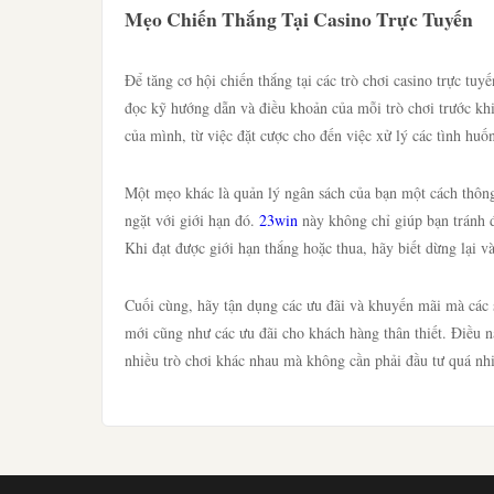
Mẹo Chiến Thắng Tại Casino Trực Tuyến
Để tăng cơ hội chiến thắng tại các trò chơi casino trực tuy
đọc kỹ hướng dẫn và điều khoản của mỗi trò chơi trước khi 
của mình, từ việc đặt cược cho đến việc xử lý các tình huốn
Một mẹo khác là quản lý ngân sách của bạn một cách thông 
ngặt với giới hạn đó.
23win
này không chỉ giúp bạn tránh 
Khi đạt được giới hạn thắng hoặc thua, hãy biết dừng lại 
Cuối cùng, hãy tận dụng các ưu đãi và khuyến mãi mà các 
mới cũng như các ưu đãi cho khách hàng thân thiết. Điều 
nhiều trò chơi khác nhau mà không cần phải đầu tư quá nhi