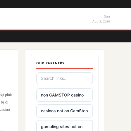
Sun
Aug 9, 2026
OUR PARTNERS
 sự phát
non GAMSTOP casino
 bị di
casino
casinos not on GamStop
gambling sites not on