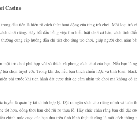
ơi Casino
 trọng đầu tiên là hiểu rõ cách thức hoạt động của từng trò chơi. Mỗi loại trò ch
 cách chơi riêng. Hãy bắt đầu bằng việc tìm hiểu luật chơi cơ bản, cách tính đi
o thường cung cấp hướng dẫn chi tiết cho từng trò chơi, giúp người chơi nắm bắ
ọn một trò chơi phù hợp với sở thích và phong cách chơi của bạn. Nếu bạn là n
 lựa chọn tuyệt vời. Trong khi đó, nếu bạn thích chiến lược và tính toán, blac
iễn phí trước khi tiến hành đặt cược thật để cảm nhận trò chơi mà không có áp
c tuyến là quản lý tài chính hợp lý. Đặt ra ngân sách cho riêng mình và tuân t
e tốt hơn, đồng thời hạn chế rủi ro thua lỗ. Hãy chắc chắn rằng bạn chỉ đặt cư
iều chỉnh mức cược của bạn dựa trên tình hình thực tế cũng là một cách thông