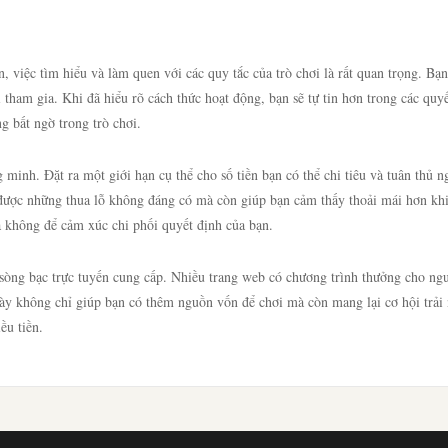
ến, việc tìm hiểu và làm quen với các quy tắc của trò chơi là rất quan trọng. Bạ
tham gia. Khi đã hiểu rõ cách thức hoạt động, bạn sẽ tự tin hơn trong các quy
g bất ngờ trong trò chơi.
minh. Đặt ra một giới hạn cụ thể cho số tiền bạn có thể chi tiêu và tuân thủ 
được những thua lỗ không đáng có mà còn giúp bạn cảm thấy thoải mái hơn khi
và không để cảm xúc chi phối quyết định của bạn.
sòng bạc trực tuyến cung cấp. Nhiều trang web có chương trình thưởng cho ngư
này không chỉ giúp bạn có thêm nguồn vốn để chơi mà còn mang lại cơ hội trải
ều tiền.