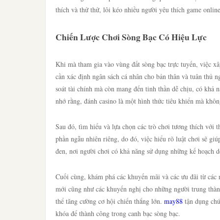
thích và thử thử, lôi kéo nhiều người yêu thích game online
Chiến Lược Chơi Sòng Bạc Có Hiệu Lực
Khi mà tham gia vào vùng đất sòng bạc trực tuyến, việc xâ
cần xác định ngân sách cá nhân cho bản thân và tuân thủ n
soát tài chính mà còn mang đến tinh thần dễ chịu, có khả
nhớ rằng, đánh casino là một hình thức tiêu khiển mà khô
Sau đó, tìm hiểu và lựa chọn các trò chơi tương thích với 
phần ngẫu nhiên riêng, do đó, việc hiểu rõ luật chơi sẽ giú
đen, nơi người chơi có khả năng sử dụng những kế hoạch dễ
Cuối cùng, khám phá các khuyến mãi và các ưu đãi từ các 
mới cũng như các khuyến nghị cho những người trung thàn
thể tăng cường cơ hội chiến thắng lớn.
may88
tận dụng chú
khóa để thành công trong canh bạc sòng bạc.