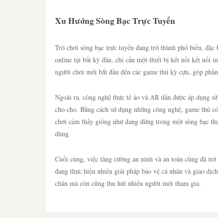
Xu Hướng Sòng Bạc Trực Tuyến
Trò chơi sòng bạc trực tuyến đang trở thành phổ biến, đặc 
online tại bất kỳ đâu, chỉ cần một thiết bị kết nối kết nối
người chơi mới bắt đầu đến các game thủ kỳ cựu, góp phần t
Ngoài ra, công nghệ thực tế ảo và AR dần được áp dụng sử
cho cho. Bằng cách sử dụng những công nghệ, game thủ có
chơi cảm thấy giống như đang đứng trong một sòng bạc thự
dùng.
Cuối cùng, việc tăng cường an ninh và an toàn cũng đã tr
đang thực hiện nhiều giải pháp bảo vệ cá nhân và giao dịch
chân mà còn cũng thu hút nhiều người mới tham gia.