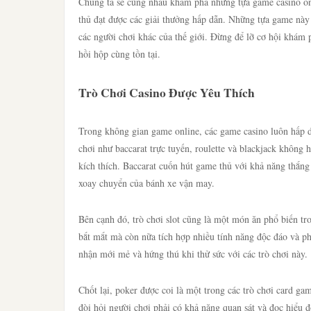
Chúng ta sẽ cùng nhau khám phá những tựa game casino onl
thủ đạt được các giải thưởng hấp dẫn. Những tựa game này
các người chơi khác của thế giới. Đừng để lỡ cơ hội khám 
hồi hộp cùng tồn tại.
Trò Chơi Casino Được Yêu Thích
Trong không gian game online, các game casino luôn hấp d
chơi như baccarat trực tuyến, roulette và blackjack không 
kích thích. Baccarat cuốn hút game thủ với khả năng thắng
xoay chuyển của bánh xe vận may.
Bên cạnh đó, trò chơi slot cũng là một món ăn phổ biến tro
bắt mắt mà còn nữa tích hợp nhiều tính năng độc đáo và p
nhận mới mẻ và hứng thú khi thử sức với các trò chơi này.
Chốt lại, poker được coi là một trong các trò chơi card ga
đòi hỏi người chơi phải có khả năng quan sát và đọc hiểu đ