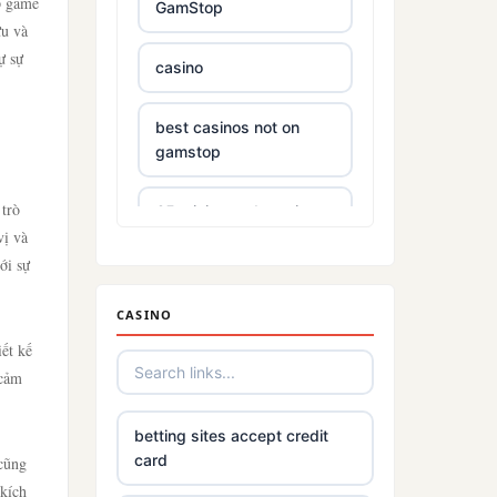
p game
GamStop
ưu và
ự sự
casino
best casinos not on
gamstop
 trò
£5 minimum deposit
vị và
casino
ới sự
non UK based online
CASINO
casino
iết kế
 cảm
Irish online casinos
betting sites accept credit
789win 9
card
 cũng
 kích