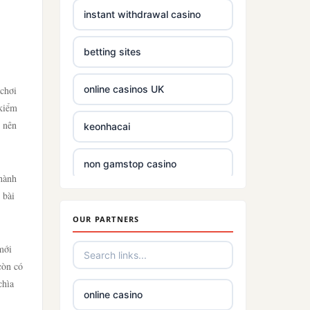
Crypto
instant withdrawal casino
bästa online casino
betting sites
casino utan svensk
online casinos UK
 chơi
licens
 kiểm
n nên
keonhacai
casino utan spelpaus
non gamstop casino
utländska casino
thành
 bài
Rikvip
casino utan svensk
licens
OUR PARTNERS
best betting sites
mới
casino utan spelpaus
còn có
non gamstop betting
chìa
bästa online casino
online casino