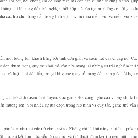
ine nổi bật, nơi không chỉ có may mắn mà còn cần sự tinh tế cùng tactics giú
 không chỉ là mang đến trải nghiệm hồi hộp mà còn tạo ra những cơ hội giao l
phá các trò chơi hàng đầu trong lĩnh vực này, nơi mà niềm vui và niềm vui và s
ẫn một lượng lớn khách hàng bởi tính đơn giản và cuốn hút của chúng nó. Các
hề đơn thuần trong quy tắc chơi mà còn nữa mang lại những sự trải nghiệm thú 
 cao và luật chơi dễ hiểu, trong khi game quay số mang đến cảm giác hồi hộp v
ng các trò chơi casino trực tuyến. Các game slot công nghệ cao không chỉ là th
hần thưởng lớn. Với nhiều sự lựa chọn trong mô hình và quy tắc, game thủ vẫn
me phổ biến nhất tại các trò chơi casino. Không chỉ là khả năng chơi bài, poker
ối thủ. Sự kết hợp giữa yếu tố may rủi và thủ thuật đã poker trở nên một game