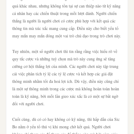
quả khác nhau, nhưng không tồn tại sự can thiệp nào từ kỹ năng
cá nhân hay các chiến thuật trong mỗi lượt đánh. Người chiến
thắng là người là người chơi có cược phù hợp với kết quả các
thông tin mà xúc xắc mang cung cấp. Điều này cho biết yếu tố
may mắn may mắn đóng một vai trò chủ đạo trong trò chơi này.
Tuy nhiên, một số người chơi thì tin rằng rằng việc hiểu rõ về
quy tắc cược và những tuỳ chọn mà trò này cung ứng sẽ tăng
cường cơ hội thắng lợi của mình. Các người chơi này tập trung
cái việc phân tích tỷ lệ các tỷ lệ cược và kết hợp các giá đặt
thông minh nhằm tối đa hoá lợi ích. Dù vậy, điều này cũng chỉ
là một sự thông minh trong các cược mà không hoàn toàn hoàn
toàn là kỹ năng, bởi mỗi lần gieo xúc xắc là có một sự bất ngờ
đối với người chơi.
Cuối cùng, dù có có hay không có kỹ năng, thì hấp dẫn của Sic
Bo nằm ở yếu tố thú vị khi mong chờ kết quả. Người chơi