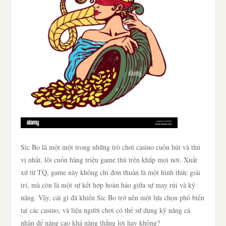
Sic Bo là một một trong những trò chơi casino cuốn hút và thú
vị nhất, lôi cuốn hàng triệu game thủ trên khắp mọi nơi. Xuất
xứ từ TQ, game này không chỉ đơn thuần là một hình thức giải
trí, mà còn là một sự kết hợp hoàn hảo giữa sự may rủi và kỹ
năng. Vậy, cái gì đã khiến Sic Bo trở nên một lựa chọn phổ biến
tại các casino, và liệu người chơi có thể sử dụng kỹ năng cá
nhân để nâng cao khả năng thắng lợi hay không?