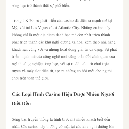
sòng bạc trở thành thật sự phổ biến.
Trong TK 20, sự phát triển của casino đã diễn ra mạnh mẽ tại
Mỹ, với tại Las Vegas và cả Atlantic City. Những casino này
không chỉ là một địa điểm đánh bạc mà còn phát triển thành
phát triển thành các khu nghỉ dưỡng xa hoa, kèm theo nhà hàng,
khách sạn cùng với và những hoạt động giải trí đa dạng. Sự phát
triển mạnh mẽ của công nghệ mới cũng biến đổi cảnh quan của
ngành công nghiệp sòng bạc, với sự ra đời của trò chơi trực
tuyến và máy slot điện tử, tạo ra những cơ hội mới cho người
chơi trên toàn thế giới.
Các Loại Hình Casino Hiện Được Nhiều Người
Biết Đến
Sòng bạc truyền thống là hình thức mà nhiều khách biết đến
nhất. Các casino này thường có mặt tại các khu nghỉ dưỡng lớn